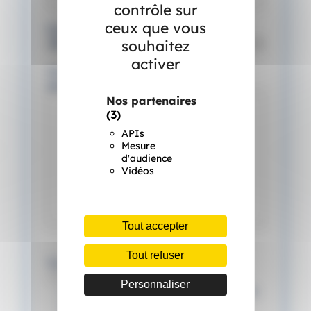
contrôle sur
ceux que vous
Objet
(Nécessaire)
souhaitez
activer
Votre besoin ou votre
demande
(Nécessaire)
Nos partenaires
(3)
APIs
Mesure
d'audience
Vidéos
Tout accepter
Tout refuser
Traitement des données
J’accepte que mes données soient
Personnaliser
utilisées pour me recontacter dans le
cadre de ma demande,