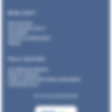
Bulle d’air®
Nos services
Qui sommes nous ?
Actualités
Trouvez un Bulle d’air®
Presse
Nous rejoindre
Le métier de relayeur
Devenir relayeur
Créer un Bulle d’air® dans votre région
Contactez-nous
Un service proposé par