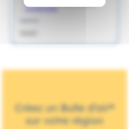
conformément à
la politique de
confidentialité
.
Captcha
Envoyer
Créez un Bulle d’air®
sur votre région