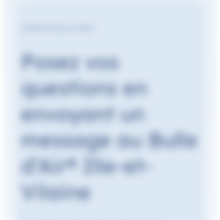
CONTACTEZ BULLE D’AIR
Posez vos
questions en
envoyant un
message au Bulle
d’Air® Ille-et-
Vilaine