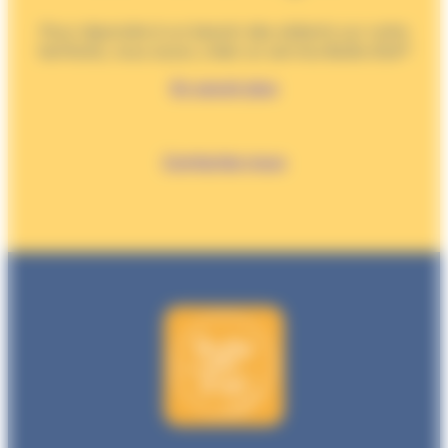
Pour répondre à un besoin des aidants sur votre
territoire, vous aussi, créer un service Bulle d’air®
En
savoir
plus
Contactez-nous