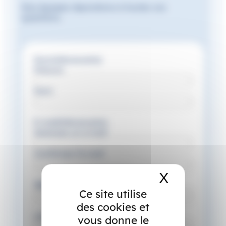
Nos équipes répondrons à toutes vos
questions.
Nom
(Nécessaire)
Prénom
Nom
E-mail
(Nécessaire)
Saisissez un e-mail
Confirmez l’e-mail
X
Masquer 
Téléphone
(Nécessaire)
Ce site utilise
des cookies et
Lieu d'habitation
vous donne le