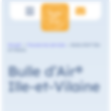
Panneau de gestion des cookies
Accueil
>
Trouvez nos services
>
Bulle d’Air® Ille-
et-Vilaine
Bulle d’Air®
Ille-et-Vilaine