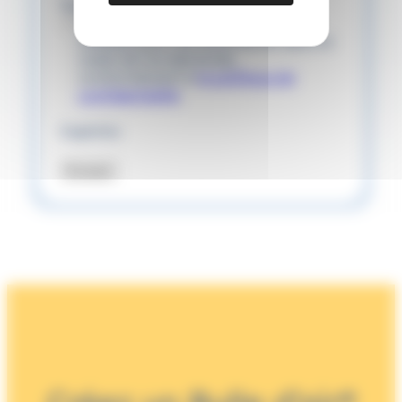
Traitement des données
J’accepte que mes données soient
utilisées pour me recontacter dans le
cadre de ma demande,
conformément à
la politique de
confidentialité
.
Captcha
Envoyer