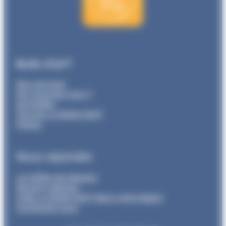
Bulle d’air®
Nos services
Qui sommes nous ?
Actualités
Trouvez un Bulle d’air®
Presse
Nous rejoindre
Le métier de relayeur
Devenir relayeur
Créer un Bulle d’air® dans votre région
Contactez-nous