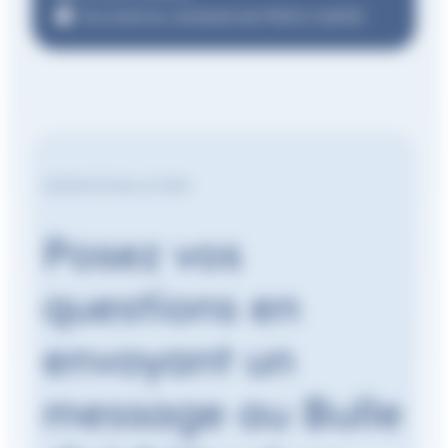
Du lundi au vendredi de 9h00 à 16h00
CONTACTEZ BULLE D’AIR
Posez vos
questions en
envoyant un
message au Bulle