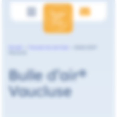
Panneau de gestion des cookies
Accueil
>
Trouvez nos services
>
Bulle d’air®
Vaucluse
Bulle d’air®
Vaucluse