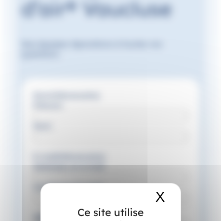
d’air® Vaucluse
Nos équipes répondrons à toutes vos
questions.
Nom
(Nécessaire)
Prénom
Nom
E-mail
(Nécessaire)
Saisissez un e-mail
Confirmez l’e-mail
X
Masquer 
Ce site utilise
Téléphone
(Nécessaire)