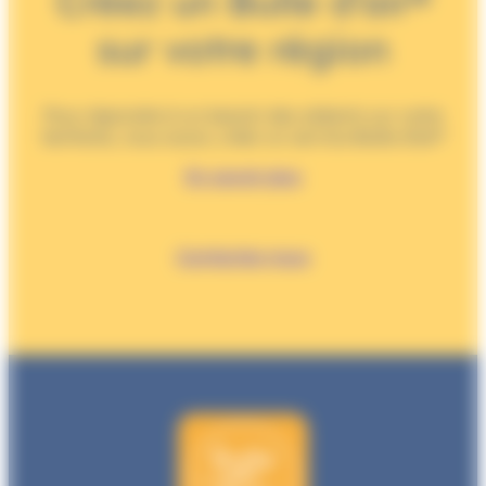
Créez un Bulle d’air®
sur votre région
Pour répondre à un besoin des aidants sur votre
territoire, vous aussi, créer un service Bulle d’air®
En
savoir
plus
Contactez-nous