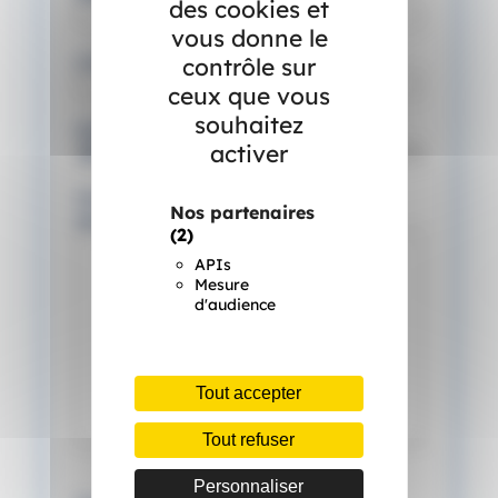
des cookies et
vous donne le
Lieu d'habitation
contrôle sur
ceux que vous
souhaitez
Objet
(Nécessaire)
activer
Votre besoin ou votre
Nos partenaires
demande
(Nécessaire)
(2)
APIs
Mesure
d'audience
Tout accepter
Tout refuser
Personnaliser