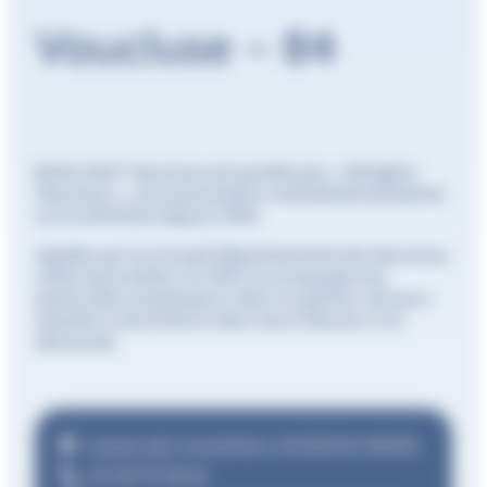
Vaucluse – 84
Bulle d’air® Vaucluse est portée par « Allogène
Vaucluse », une association mandataire présente
sur le territoire depuis 1992.
Agréée par le Conseil Départemental de Vaucluse,
cette association loi 1901 accompagne les
particuliers employeurs dans la gestion de leurs
salariés à domicile et dans leurs besoins à la
demande.
1 place des maraîchers AVIGNON 84000
04 28 70 08 66